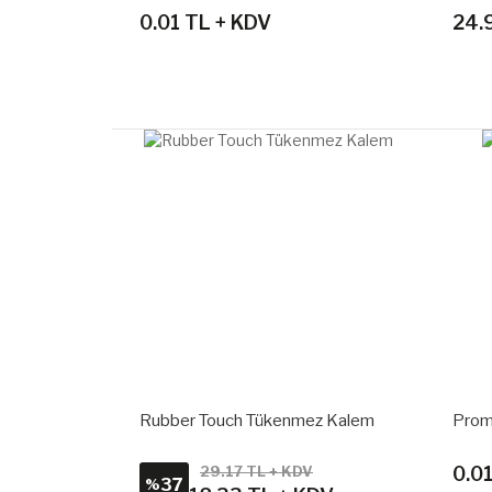
0.01 TL + KDV
24.
nmatik
Rubber Touch Tükenmez Kalem
Prom
29.17 TL + KDV
0.0
37
%