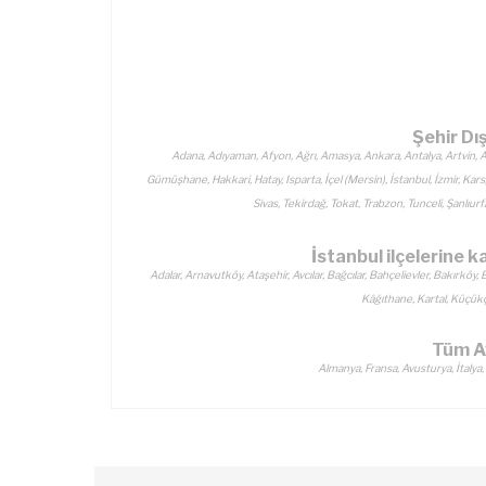
Şehir Dı
Adana, Adıyaman, Afyon, Ağrı, Amasya, Ankara, Antalya, Artvin, Aydı
Gümüşhane, Hakkari, Hatay, Isparta, İçel (Mersin), İstanbul, İzmir, Kar
Sivas, Tekirdağ, Tokat, Trabzon, Tunceli, Şanlıu
İstanbul ilçelerine 
Adalar, Arnavutköy, Ataşehir, Avcılar, Bağcılar, Bahçelievler, Bakı
Kâğıthane, Kartal, Küçükçe
Tüm A
Almanya, Fransa, Avusturya, İtalya