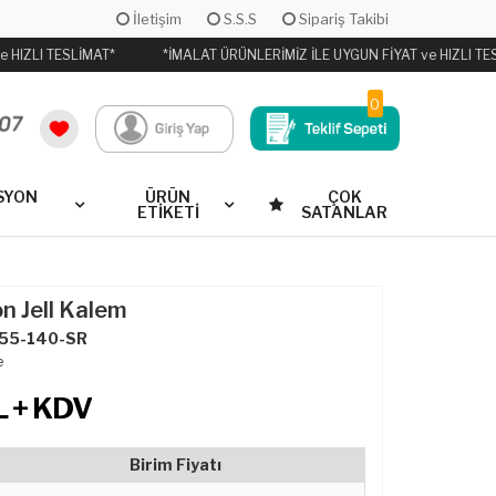
İletişim
S.S.S
Sipariş Takibi
 HIZLI TESLİMAT*
*İMALAT ÜRÜNLERİMİZ İLE UYGUN FİYAT ve HIZLI TES
0
SYON
ÜRÜN
ÇOK
ETİKETİ
SATANLAR
 Jell Kalem
55-140-SR
e
 + KDV
Birim Fiyatı