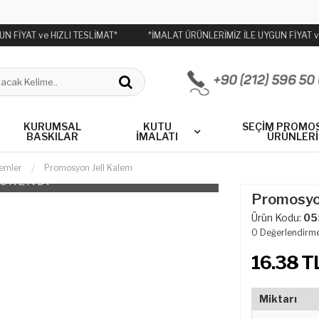
 FİYAT ve HIZLI TESLİMAT*
*İMALAT ÜRÜNLERİMİZ İLE UYGUN FİYAT ve
KURUMSAL
KUTU
SEÇİM PROMO
BASKILAR
İMALATI
ÜRÜNLERİ
lemler
Promosyon Jell Kalem
ÜKENDİ
Promosyon
Ürün Kodu:
05
0
Değerlendirm
16.38
TL
Miktarı