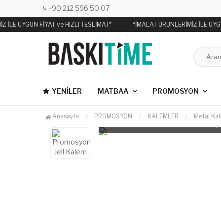
+90 212 596 50 07
 İLE UYGUN FİYAT ve HIZLI TESLİMAT*
*İMALAT ÜRÜNLERİMİZ İLE UYGUN
YENILER
MATBAA
PROMOSYON
Anasayfa
PROMOSYON
KALEMLER
Metal Ka
T