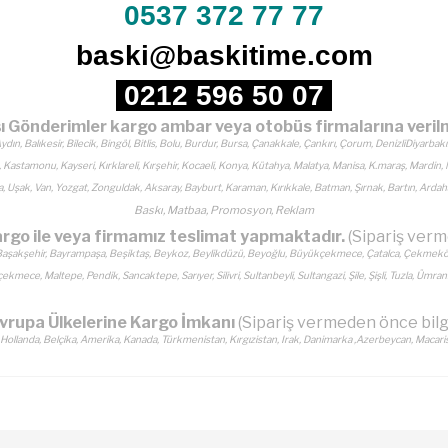
0537 372 77 77
baski@baskitime.com
0212 596 50 07
şı Gönderimler kargo ambar veya otobüs firmalarına veril
n, Balıkesir, Bilecik, Bingöl, Bitlis, Bolu, Burdur, Bursa, Çanakkale, Çankırı, Çorum, DenizliDiyarbakı
s, Kastamonu, Kayseri, Kırklareli, Kırşehir, Kocaeli, Konya, Kütahya, Malatya, Manisa, K.maraş, Mardin,
rfa, Uşak, Van, Yozgat, Zonguldak, Aksaray, Bayburt, Karaman, Kırıkkale, Batman, Şırnak, Bartın, Ardaha
Baskı, Matbaa, Promosyon, Reklam
kargo ile veya firmamız teslimat yapmaktadır.
(Sipariş verm
rköy, Başakşehir, Bayrampaşa, Beşiktaş, Beykoz, Beylikdüzü, Beyoğlu, Büyükçekmece, Çatalca, Çekmekö
kmece, Maltepe, Pendik, Sancaktepe, Sarıyer, Silivri, Sultanbeyli, Sultangazi, Şile, Şişli, Tuzla, Ümr
vrupa Ülkelerine Kargo İmkanı
(Sipariş vermeden önce bilgi 
, Hollanda, Belçika, Amerika, Kanada, Türkmenistan, Kırgızistan, Irak, Danimarka ,Azerbeycan, Macaris