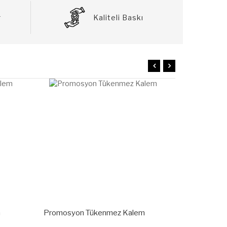
r
Kaliteli Baskı
m
Promosyon Tükenmez Kalem
Promosyon