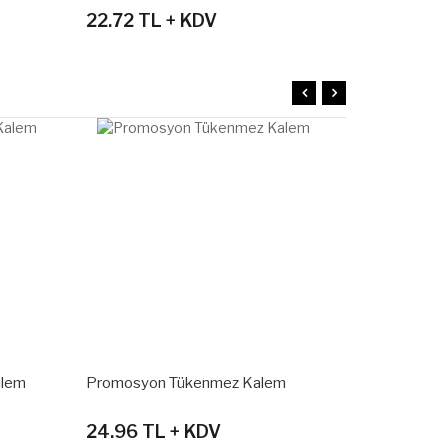
22.72 TL + KDV
33.44 T
TÜKENDİ
alem
Promosyon Tükenmez Kalem
Promosyon 
24.96 TL + KDV
20.88 TL