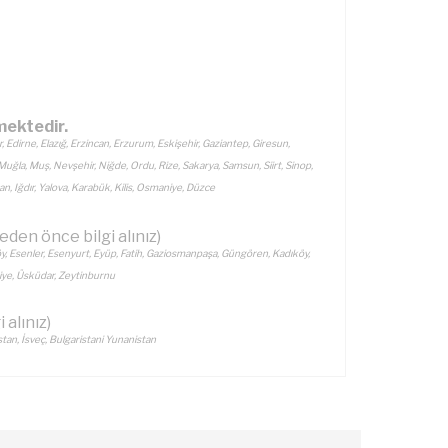
mektedir.
r, Edirne, Elazığ, Erzincan, Erzurum, Eskişehir, Gaziantep, Giresun,
 Muğla, Muş, Nevşehir, Niğde, Ordu, Rize, Sakarya, Samsun, Siirt, Sinop,
n, Iğdır, Yalova, Karabük, Kilis, Osmaniye, Düzce
eden önce bilgi alınız)
y, Esenler, Esenyurt, Eyüp, Fatih, Gaziosmanpaşa, Güngören, Kadıköy,
aniye, Üsküdar, Zeytinburnu
alınız)
tan, İsveç, Bulgaristani Yunanistan