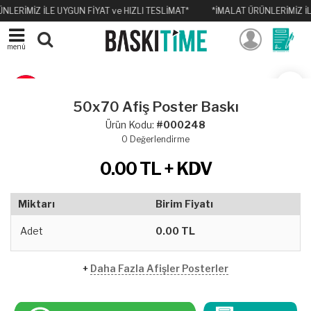
NLERİMİZ İLE UYGUN FİYAT ve HIZLI TESLİMAT*
*İMALAT ÜRÜNLERİMİZ İL
menü
50x70 Afiş Poster Baskı
Ürün Kodu:
#000248
0
Değerlendirme
0.00
TL + KDV
Miktarı
Birim Fiyatı
Adet
0.00 TL
+
Daha Fazla Afişler Posterler