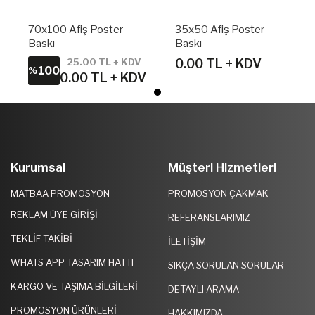
70x100 Afiş Poster
35x50 Afiş Poster
Baskı
Baskı
25.00 TL + KDV
0.00 TL + KDV
100
%
0.00 TL + KDV
Kurumsal
Müşteri Hizmetleri
MATBAA PROMOSYON
PROMOSYON ÇAKMAK
REKLAM ÜYE GIRIŞI
REFERANSLARIMIZ
TEKLIF TAKIBI
İLETIŞIM
WHATS APP TASARIM HATTI
SIKÇA SORULAN SORULAR
KARGO VE TAŞIMA BILGILERI
DETAYLI ARAMA
PROMOSYON ÜRÜNLERI
HAKKIMIZDA