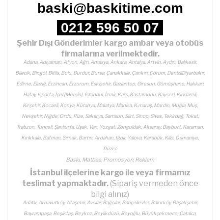
baski@baskitime.com
0212 596 50 07
Şehir Dışı Gönderimler kargo ambar veya otobüs
firmalarına verilmektedir.
Adana, Adıyaman, Afyon, Ağrı, Amasya, Ankara, Antalya, Artvin, Aydın, Balıkesir,
Bilecik, Bingöl, Bitlis, Bolu, Burdur, Bursa, Çanakkale, Çankırı, Çorum, DenizliDiyarbakır,
Edirne, Elazığ, Erzincan, Erzurum, Eskişehir, Gaziantep, Giresun, Gümüşhane, Hakkari,
Hatay, Isparta, İçel (Mersin), İstanbul, İzmir, Kars, Kastamonu, Kayseri, Kırklareli,
Kırşehir, Kocaeli, Konya, Kütahya, Malatya, Manisa, K.maraş, Mardin, Muğla, Muş,
Nevşehir, Niğde, Ordu, Rize, Sakarya, Samsun, Siirt, Sinop, Sivas, Tekirdağ, Tokat,
Trabzon, Tunceli, Şanlıurfa, Uşak, Van, Yozgat, Zonguldak, Aksaray, Bayburt, Karaman,
Kırıkkale, Batman, Şırnak, Bartın, Ardahan, Iğdır, Yalova, Karabük, Kilis, Osmaniye,
Düzce
Baskı, Matbaa, Promosyon, Reklam
İstanbul ilçelerine kargo ile veya firmamız
teslimat yapmaktadır.
(Sipariş vermeden önce
bilgi alınız)
Adalar, Arnavutköy, Ataşehir, Avcılar, Bağcılar, Bahçelievler, Bakırköy, Başakşehir,
Bayrampaşa, Beşiktaş, Beykoz, Beylikdüzü, Beyoğlu, Büyükçekmece, Çatalca,