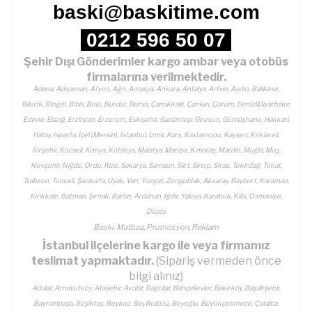
baski@baskitime.com
0212 596 50 07
Şehir Dışı Gönderimler kargo ambar veya otobüs
firmalarına verilmektedir.
Adana, Adıyaman, Afyon, Ağrı, Amasya, Ankara, Antalya, Artvin, Aydın, Balıkesir,
Bilecik, Bingöl, Bitlis, Bolu, Burdur, Bursa, Çanakkale, Çankırı, Çorum, DenizliDiyarbakır,
Edirne, Elazığ, Erzincan, Erzurum, Eskişehir, Gaziantep, Giresun, Gümüşhane, Hakkari,
Hatay, Isparta, İçel (Mersin), İstanbul, İzmir, Kars, Kastamonu, Kayseri, Kırklareli,
Kırşehir, Kocaeli, Konya, Kütahya, Malatya, Manisa, K.maraş, Mardin, Muğla, Muş,
Nevşehir, Niğde, Ordu, Rize, Sakarya, Samsun, Siirt, Sinop, Sivas, Tekirdağ, Tokat,
Trabzon, Tunceli, Şanlıurfa, Uşak, Van, Yozgat, Zonguldak, Aksaray, Bayburt, Karaman,
Kırıkkale, Batman, Şırnak, Bartın, Ardahan, Iğdır, Yalova, Karabük, Kilis, Osmaniye,
Düzce
Baskı, Matbaa, Promosyon, Reklam
İstanbul ilçelerine kargo ile veya firmamız
teslimat yapmaktadır.
(Sipariş vermeden önce
bilgi alınız)
Adalar, Arnavutköy, Ataşehir, Avcılar, Bağcılar, Bahçelievler, Bakırköy, Başakşehir,
Bayrampaşa, Beşiktaş, Beykoz, Beylikdüzü, Beyoğlu, Büyükçekmece, Çatalca,