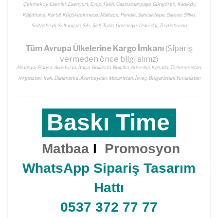
Çekmeköy, Esenler, Esenyurt, Eyüp, Fatih, Gaziosmanpaşa, Güngören, Kadıköy,
Kâğıthane, Kartal, Küçükçekmece, Maltepe, Pendik, Sancaktepe, Sarıyer, Silivri,
Sultanbeyli, Sultangazi, Şile, Şişli, Tuzla, Ümraniye, Üsküdar, Zeytinburnu
Tüm Avrupa Ülkelerine Kargo İmkanı
(Sipariş
vermeden önce bilgi alınız)
Almanya, Fransa, Avusturya, İtalya, Hollanda, Belçika, Amerika, Kanada, Türkmenistan,
Kırgızistan, Irak, Danimarka ,Azerbeycan, Macaristan, İsveç, Bulgaristani Yunanistan
Baskı Time
Matbaa
I
Promosyon
WhatsApp Sipariş Tasarım
Hattı
0537 372 77 77