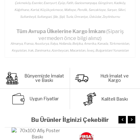
Çekmeköy, Esenler, Esenyurt, Eyüp, Fatih, Gaziosmanpaşa, Güngören, Kadıköy,
Kâğıthane, Kartal, Küçükçekmece, Maltepe, Pendik, Sancaktepe, Sarıyer, Silivri,
Sultanbeyli, Sultangazi, Şile, Şişli, Tuzla, Ümraniye, Üsküdar, Zeytinburnu
Tüm Avrupa Ülkelerine Kargo İmkanı
(Sipariş
vermeden önce bilgi alınız)
Almanya, Fransa, Avusturya, İtalya, Hollanda, Belçika, Amerika, Kanada, Türkmenistan,
Kırgızistan, Irak, Danimarka ,Azerbeycan, Macaristan, İsveç, Bulgaristani Yunanistan
Bünyemizde İmalat
Hızlı İmalat ve
ve Baskı
Kargo
Uygun Fiyatlar
Kaliteli Baskı
Bu Ürünler İlginizi Çekebilir