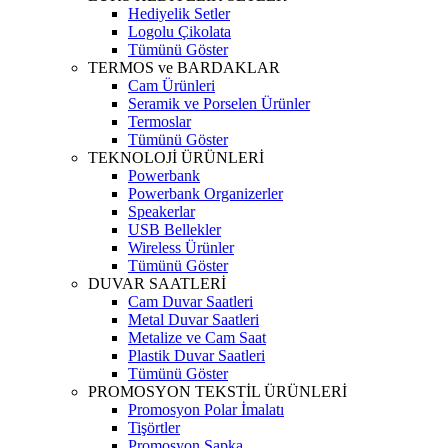
Hediyelik Setler
Logolu Çikolata
Tümünü Göster
TERMOS ve BARDAKLAR
Cam Ürünleri
Seramik ve Porselen Ürünler
Termoslar
Tümünü Göster
TEKNOLOJİ ÜRÜNLERİ
Powerbank
Powerbank Organizerler
Speakerlar
USB Bellekler
Wireless Ürünler
Tümünü Göster
DUVAR SAATLERİ
Cam Duvar Saatleri
Metal Duvar Saatleri
Metalize ve Cam Saat
Plastik Duvar Saatleri
Tümünü Göster
PROMOSYON TEKSTİL ÜRÜNLERİ
Promosyon Polar İmalatı
Tişörtler
Promosyon Şapka