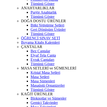
Tümünü Göster
ANAHTARLIKLAR
Purjör Anahtarlık
Tümünü Göster
DOĞA DOSTU ÜRÜNLER
Bitki Yetiştirme Setleri
Geri Dönüşüm Ürünler
Tümünü Göster
ÖĞRENCİ SINAV SETİ
Boyama Kitabı Kalemleri
ÇANTALAR
Bez Çantalar
Elyaf Tela Çanta
Evrak Çantaları
Tümünü Göster
MASA SETLERİ ve SÜMENLERİ
Kristal Masa Setleri
Masa Setleri
Masa Sümenleri
Masaüstü Organizerler
Tümünü Göster
KAĞIT ÜRÜNLER
Bloknotlar ve Sümenler
Gemici Takvimler
Masa Takvimleri