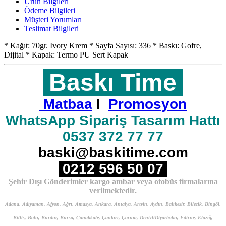
Ürün Bilgileri
Ödeme Bilgileri
Müşteri Yorumları
Teslimat Bilgileri
* Kağıt: 70gr. Ivory Krem * Sayfa Sayısı: 336 * Baskı: Gofre,
Dijital * Kapak: Termo PU Sert Kapak
Baskı Time
Matbaa
I
Promosyon
WhatsApp Sipariş Tasarım Hattı
0537 372 77 77
baski@baskitime.com
0212 596 50 07
Şehir Dışı Gönderimler kargo ambar veya otobüs firmalarına
verilmektedir.
Adana, Adıyaman, Afyon, Ağrı, Amasya, Ankara, Antalya, Artvin, Aydın, Balıkesir, Bilecik, Bingöl,
Bitlis, Bolu, Burdur, Bursa, Çanakkale, Çankırı, Çorum, DenizliDiyarbakır, Edirne, Elazığ,