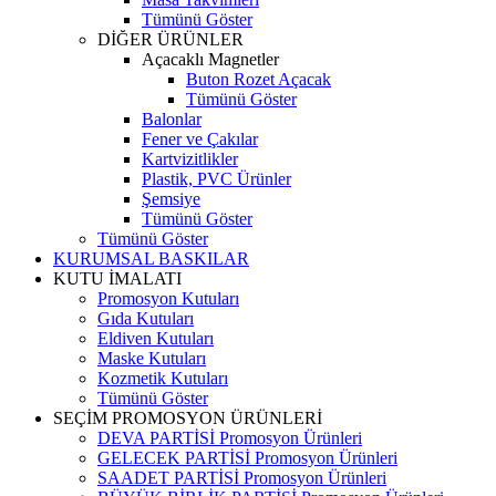
Tümünü Göster
DİĞER ÜRÜNLER
Açacaklı Magnetler
Buton Rozet Açacak
Tümünü Göster
Balonlar
Fener ve Çakılar
Kartvizitlikler
Plastik, PVC Ürünler
Şemsiye
Tümünü Göster
Tümünü Göster
KURUMSAL BASKILAR
KUTU İMALATI
Promosyon Kutuları
Gıda Kutuları
Eldiven Kutuları
Maske Kutuları
Kozmetik Kutuları
Tümünü Göster
SEÇİM PROMOSYON ÜRÜNLERİ
DEVA PARTİSİ Promosyon Ürünleri
GELECEK PARTİSİ Promosyon Ürünleri
SAADET PARTİSİ Promosyon Ürünleri