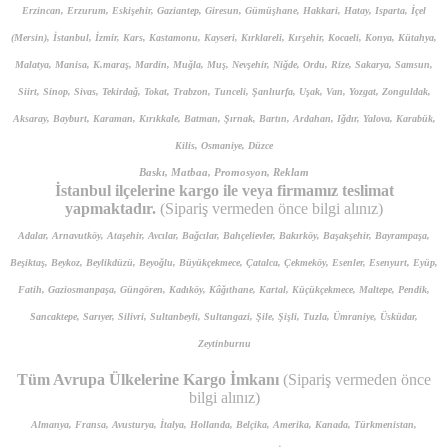
Erzincan, Erzurum, Eskişehir, Gaziantep, Giresun, Gümüşhane, Hakkari, Hatay, Isparta, İçel
(Mersin), İstanbul, İzmir, Kars, Kastamonu, Kayseri, Kırklareli, Kırşehir, Kocaeli, Konya, Kütahya,
Malatya, Manisa, K.maraş, Mardin, Muğla, Muş, Nevşehir, Niğde, Ordu, Rize, Sakarya, Samsun,
Siirt, Sinop, Sivas, Tekirdağ, Tokat, Trabzon, Tunceli, Şanlıurfa, Uşak, Van, Yozgat, Zonguldak,
Aksaray, Bayburt, Karaman, Kırıkkale, Batman, Şırnak, Bartın, Ardahan, Iğdır, Yalova, Karabük,
Kilis, Osmaniye, Düzce
Baskı, Matbaa, Promosyon, Reklam
İstanbul ilçelerine kargo ile veya firmamız teslimat
yapmaktadır.
(Sipariş vermeden önce bilgi alınız)
Adalar, Arnavutköy, Ataşehir, Avcılar, Bağcılar, Bahçelievler, Bakırköy, Başakşehir, Bayrampaşa,
Beşiktaş, Beykoz, Beylikdüzü, Beyoğlu, Büyükçekmece, Çatalca, Çekmeköy, Esenler, Esenyurt, Eyüp,
Fatih, Gaziosmanpaşa, Güngören, Kadıköy, Kâğıthane, Kartal, Küçükçekmece, Maltepe, Pendik,
Sancaktepe, Sarıyer, Silivri, Sultanbeyli, Sultangazi, Şile, Şişli, Tuzla, Ümraniye, Üsküdar,
Zeytinburnu
Tüm Avrupa Ülkelerine Kargo İmkanı
(Sipariş vermeden önce
bilgi alınız)
Almanya, Fransa, Avusturya, İtalya, Hollanda, Belçika, Amerika, Kanada, Türkmenistan,