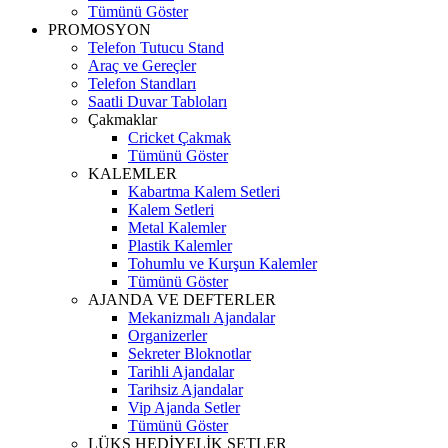
Tümünü Göster
PROMOSYON
Telefon Tutucu Stand
Araç ve Gereçler
Telefon Standları
Saatli Duvar Tabloları
Çakmaklar
Cricket Çakmak
Tümünü Göster
KALEMLER
Kabartma Kalem Setleri
Kalem Setleri
Metal Kalemler
Plastik Kalemler
Tohumlu ve Kurşun Kalemler
Tümünü Göster
AJANDA VE DEFTERLER
Mekanizmalı Ajandalar
Organizerler
Sekreter Bloknotlar
Tarihli Ajandalar
Tarihsiz Ajandalar
Vip Ajanda Setler
Tümünü Göster
LÜKS HEDİYELİK SETLER