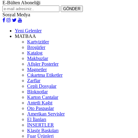
E-Bülten Aboneliği
Sosyal Medya
Yeni Gelenler
MATBAA
Kartvizitler
Broşürler
Katalog
Makbuzlar
Afişler Posterler
Magnetler
Çıkartma Etiketler
Zarflar
Cepli Dosyalar
Bloknotlar
Karton Çantalar
Antetli Kağıt
Oto Paspaslar
Amerikan Servisler
El İlanları
İNSERTLER
Klasör Baskıları
Fuar Ürünleri