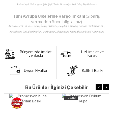
Sultanbeyli, Sultangazi, Şile, Şişli, Tuzla, Ümraniye, Üsküdar, Zeytinburnu
Tüm Avrupa Ülkelerine Kargo İmkanı
(Sipariş
vermeden önce bilgi alınız)
Almanya, Fransa, Avusturya, İtalya, Hollanda, Belçika, Amerika, Kanada, Türkmenistan,
Kırgızistan, Irak, Danimarka ,Azerbeycan, Macaristan, İsveç, Bulgaristani Yunanistan
Bünyemizde İmalat
Hızlı İmalat ve
ve Baskı
Kargo
Uygun Fiyatlar
Kaliteli Baskı
Bu Ürünler İlginizi Çekebilir
TÜKENDİ
TÜKENDİ