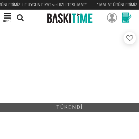
ÜNLERİMİZ İLE UYGUN FİYAT ve HIZLI TESLİMAT*
*İMALAT ÜRÜNLERİMİZ İ
menü
TÜKENDİ