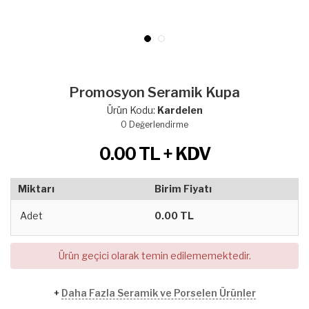
Promosyon Seramik Kupa
Ürün Kodu:
Kardelen
0
Değerlendirme
0.00
TL + KDV
Miktarı
Birim Fiyatı
Adet
0.00 TL
Ürün geçici olarak temin edilememektedir.
+
Daha Fazla Seramik ve Porselen Ürünler