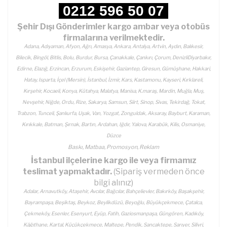
0212 596 50 07
Şehir Dışı Gönderimler kargo ambar veya otobüs
firmalarına verilmektedir.
Adana, Adıyaman, Afyon, Ağrı, Amasya, Ankara, Antalya, Artvin, Aydın, Balıkesir,
Bilecik, Bingöl, Bitlis, Bolu, Burdur, Bursa, Çanakkale, Çankırı, Çorum, DenizliDiyarbakır,
Edirne, Elazığ, Erzincan, Erzurum, Eskişehir, Gaziantep, Giresun, Gümüşhane, Hakkari,
Hatay, Isparta, İçel (Mersin), İstanbul, İzmir, Kars, Kastamonu, Kayseri, Kırklareli,
Kırşehir, Kocaeli, Konya, Kütahya, Malatya, Manisa, K.maraş, Mardin, Muğla, Muş,
Nevşehir, Niğde, Ordu, Rize, Sakarya, Samsun, Siirt, Sinop, Sivas, Tekirdağ, Tokat,
Trabzon, Tunceli, Şanlıurfa, Uşak, Van, Yozgat, Zonguldak, Aksaray, Bayburt, Karaman,
Kırıkkale, Batman, Şırnak, Bartın, Ardahan, Iğdır, Yalova, Karabük, Kilis, Osmaniye,
Düzce
Baskı, Matbaa, Promosyon, Reklam
İstanbul ilçelerine kargo ile veya firmamız
teslimat yapmaktadır.
(Sipariş vermeden önce
bilgi alınız)
Adalar, Arnavutköy, Ataşehir, Avcılar, Bağcılar, Bahçelievler, Bakırköy, Başakşehir,
Bayrampaşa, Beşiktaş, Beykoz, Beylikdüzü, Beyoğlu, Büyükçekmece, Çatalca,
Çekmeköy, Esenler, Esenyurt, Eyüp, Fatih, Gaziosmanpaşa, Güngören, Kadıköy,
Kâğıthane, Kartal, Küçükçekmece, Maltepe, Pendik, Sancaktepe, Sarıyer, Silivri,