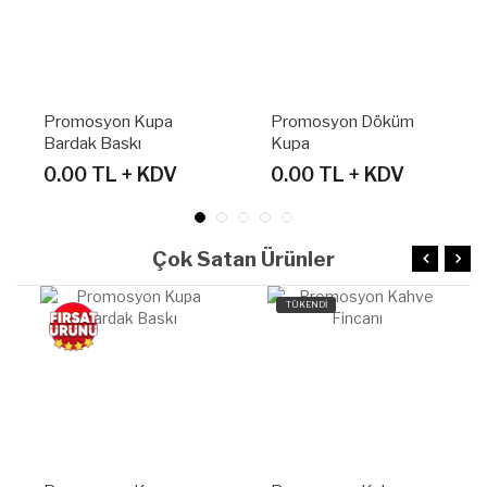
pa
Promosyon Döküm
Promosyon Seramik
Kupa
Porselen Kupa
KDV
0.00 TL + KDV
0.00 TL + KDV
Çok Satan Ürünler
TÜKENDİ
TÜKENDİ