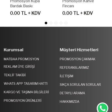
omosyon Kupa
Promosyon Kahve
Promos
rdak Baskı
Fincanı
Kupa
00 TL + KDV
0.00 TL + KDV
0.00 
Kurumsal
Müşteri Hizmetleri
MATBAA PROMOSYON
PROMOSYON ÇAKMAK
REKLAM ÜYE GIRIŞI
REFERANSLARIMIZ
TEKLIF TAKIBI
İLETIŞIM
WHATS APP TASARIM HATTI
SIKÇA SORULAN SORULAR
KARGO VE TAŞIMA BILGILERI
DETAYLI ARAMA
PROMOSYON ÜRÜNLERI
HAKKIMIZDA