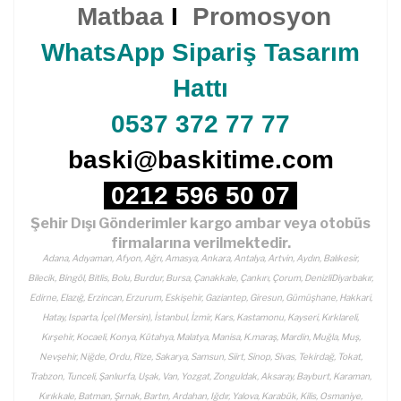
Matbaa
I
Promosyon
WhatsApp Sipariş Tasarım
Hattı
0537 372 77 77
baski@baskitime.com
0212 596 50 07
Şehir Dışı Gönderimler kargo ambar veya otobüs
firmalarına verilmektedir.
Adana, Adıyaman, Afyon, Ağrı, Amasya, Ankara, Antalya, Artvin, Aydın, Balıkesir,
Bilecik, Bingöl, Bitlis, Bolu, Burdur, Bursa, Çanakkale, Çankırı, Çorum, DenizliDiyarbakır,
Edirne, Elazığ, Erzincan, Erzurum, Eskişehir, Gaziantep, Giresun, Gümüşhane, Hakkari,
Hatay, Isparta, İçel (Mersin), İstanbul, İzmir, Kars, Kastamonu, Kayseri, Kırklareli,
Kırşehir, Kocaeli, Konya, Kütahya, Malatya, Manisa, K.maraş, Mardin, Muğla, Muş,
Nevşehir, Niğde, Ordu, Rize, Sakarya, Samsun, Siirt, Sinop, Sivas, Tekirdağ, Tokat,
Trabzon, Tunceli, Şanlıurfa, Uşak, Van, Yozgat, Zonguldak, Aksaray, Bayburt, Karaman,
Kırıkkale, Batman, Şırnak, Bartın, Ardahan, Iğdır, Yalova, Karabük, Kilis, Osmaniye,