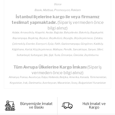
Düzce
Baskı, Matbaa, Promosyon, Reklam
İstanbul ilçelerine kargo ile veya firmamız
teslimat yapmaktadır.
(Sipariş vermeden önce
bilgi alınız)
Adalar, Arnavutköy, Ataşehir, Avcılar, Bağcılar, Bahçelievler, Bakırköy, Başakşehir,
Bayrampaşa, Beşiktaş, Beykoz, Beylikdüzü, Beyoğlu, Büyükçekmece, Çatalca,
Çekmeköy, Esenler, Esenyurt, Eyüp, Fatih, Gaziosmanpaşa, Güngören, Kadıköy,
Kâğıthane, Kartal, Küçükçekmece, Maltepe, Pendik, Sancaktepe, Sarıyer, Silivri,
Sultanbeyli, Sultangazi, Şile, Şişli, Tuzla, Ümraniye, Üsküdar, Zeytinburnu
Tüm Avrupa Ülkelerine Kargo İmkanı
(Sipariş
vermeden önce bilgi alınız)
Almanya, Fransa, Avusturya, İtalya, Hollanda, Belçika, Amerika, Kanada, Türkmenistan,
Kırgızistan, Irak, Danimarka ,Azerbeycan, Macaristan, İsveç, Bulgaristani Yunanistan
Bünyemizde İmalat
Hızlı İmalat ve
ve Baskı
Kargo