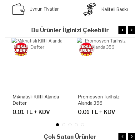
Uygun Fiyatlar
Kaliteli Baskı
Bu Ürünler İlginizi Çekebilir
Promosyon Tarihsiz
Telefon Kartvizit
Ajanda 356
Bölmeli Tarihsiz Ajanda
Defter
0.01 TL + KDV
0.00 TL + KDV
Çok Satan Ürünler