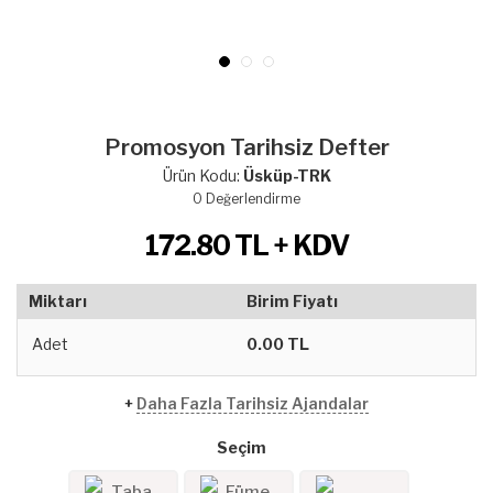
Promosyon Tarihsiz Defter
Ürün Kodu:
Üsküp-TRK
0
Değerlendirme
172.80
TL + KDV
Miktarı
Birim Fiyatı
Adet
0.00 TL
+
Daha Fazla Tarihsiz Ajandalar
Seçim