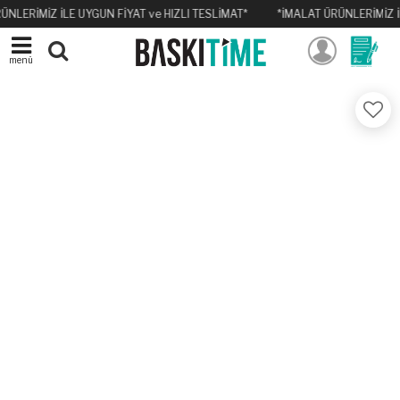
ÜNLERİMİZ İLE UYGUN FİYAT ve HIZLI TESLİMAT*
*İMALAT ÜRÜNLERİMİZ İL
menü