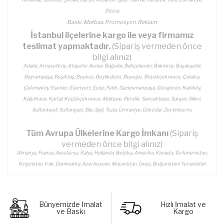
Düzce
Baskı, Matbaa, Promosyon, Reklam
İstanbul ilçelerine kargo ile veya firmamız
teslimat yapmaktadır.
(Sipariş vermeden önce
bilgi alınız)
Adalar, Arnavutköy, Ataşehir, Avcılar, Bağcılar, Bahçelievler, Bakırköy, Başakşehir,
Bayrampaşa, Beşiktaş, Beykoz, Beylikdüzü, Beyoğlu, Büyükçekmece, Çatalca,
Çekmeköy, Esenler, Esenyurt, Eyüp, Fatih, Gaziosmanpaşa, Güngören, Kadıköy,
Kâğıthane, Kartal, Küçükçekmece, Maltepe, Pendik, Sancaktepe, Sarıyer, Silivri,
Sultanbeyli, Sultangazi, Şile, Şişli, Tuzla, Ümraniye, Üsküdar, Zeytinburnu
Tüm Avrupa Ülkelerine Kargo İmkanı
(Sipariş
vermeden önce bilgi alınız)
Almanya, Fransa, Avusturya, İtalya, Hollanda, Belçika, Amerika, Kanada, Türkmenistan,
Kırgızistan, Irak, Danimarka ,Azerbeycan, Macaristan, İsveç, Bulgaristani Yunanistan
Bünyemizde İmalat
Hızlı İmalat ve
ve Baskı
Kargo