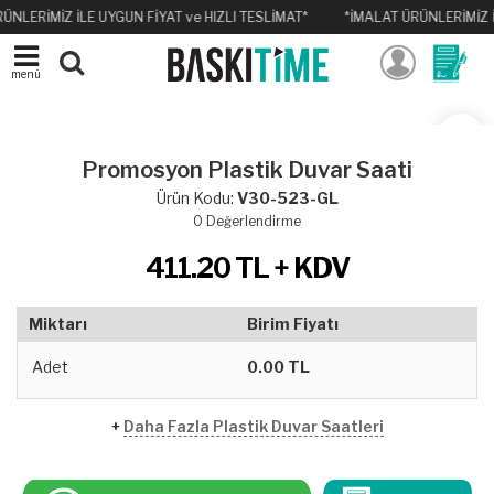
ÜNLERİMİZ İLE UYGUN FİYAT ve HIZLI TESLİMAT*
*İMALAT ÜRÜNLERİMİZ İ
menü
Promosyon Plastik Duvar Saati
Ürün Kodu:
V30-523-GL
0
Değerlendirme
411.20
TL + KDV
Miktarı
Birim Fiyatı
Adet
0.00 TL
+
Daha Fazla Plastik Duvar Saatleri