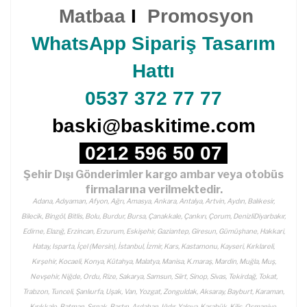
Matbaa
I
Promosyon
WhatsApp Sipariş Tasarım
Hattı
0537 372 77 77
baski@baskitime.com
0212 596 50 07
Şehir Dışı Gönderimler kargo ambar veya otobüs
firmalarına verilmektedir.
Adana, Adıyaman, Afyon, Ağrı, Amasya, Ankara, Antalya, Artvin, Aydın, Balıkesir,
Bilecik, Bingöl, Bitlis, Bolu, Burdur, Bursa, Çanakkale, Çankırı, Çorum, DenizliDiyarbakır,
Edirne, Elazığ, Erzincan, Erzurum, Eskişehir, Gaziantep, Giresun, Gümüşhane, Hakkari,
Hatay, Isparta, İçel (Mersin), İstanbul, İzmir, Kars, Kastamonu, Kayseri, Kırklareli,
Kırşehir, Kocaeli, Konya, Kütahya, Malatya, Manisa, K.maraş, Mardin, Muğla, Muş,
Nevşehir, Niğde, Ordu, Rize, Sakarya, Samsun, Siirt, Sinop, Sivas, Tekirdağ, Tokat,
Trabzon, Tunceli, Şanlıurfa, Uşak, Van, Yozgat, Zonguldak, Aksaray, Bayburt, Karaman,
Kırıkkale, Batman, Şırnak, Bartın, Ardahan, Iğdır, Yalova, Karabük, Kilis, Osmaniye,