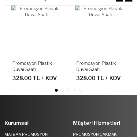
omosyon Plastik
Promosyon Plastik
Promos
ar Saati
Duvar Saati
Duvar S
8.00 TL + KDV
328.00 TL + KDV
328.0
Kurumsal
Müşteri Hizmetleri
MATBAA PROMOSYON
PROMOSYON ÇAKMAK