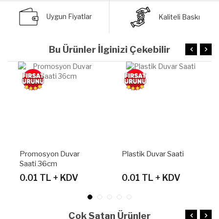
Uygun Fiyatlar
Kaliteli Baskı
Bu Ürünler İlginizi Çekebilir
 Duvar
Plastik Duvar Saati
Promosyon Plas
Duvar Saati
+ KDV
0.01 TL + KDV
304.00 TL +
Çok Satan Ürünler